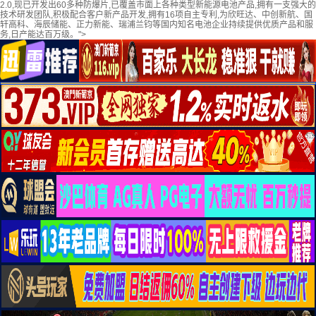
2.0,现已开发出60多种防爆片,已覆盖市面上各种类型新能源电池产品,拥有一支强大的
技术研发团队,积极配合客户新产品开发,拥有16项自主专利,为欣旺达、中创新航、国
轩高科、海辰储能、正力新能、瑞浦兰钧等国内知名电池企业持续提供优质产品和服
务,日产能达百万级。">